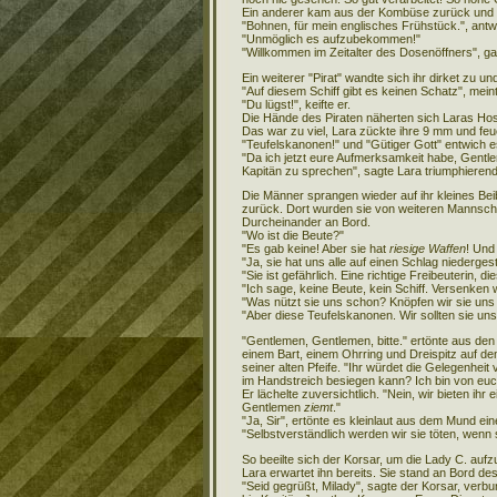
Ein anderer kam aus der Kombüse zurück und hi
"Bohnen, für mein englisches Frühstück.", antwo
"Unmöglich es aufzubekommen!"
"Willkommen im Zeitalter des Dosenöffners", g
Ein weiterer "Pirat" wandte sich ihr dirket zu u
"Auf diesem Schiff gibt es keinen Schatz", mein
"Du lügst!", keifte er.
Die Hände des Piraten näherten sich Laras Hose.
Das war zu viel, Lara zückte ihre 9 mm und feu
"Teufelskanonen!" und "Gütiger Gott" entwich e
"Da ich jetzt eure Aufmerksamkeit habe, Gentle
Kapitän zu sprechen", sagte Lara triumphierend
Die Männer sprangen wieder auf ihr kleines Bei
zurück. Dort wurden sie von weiteren Mannscha
Durcheinander an Bord.
"Wo ist die Beute?"
"Es gab keine! Aber sie hat
riesige Waffen
! Un
"Ja, sie hat uns alle auf einen Schlag niederges
"Sie ist gefährlich. Eine richtige Freibeuterin, di
"Ich sage, keine Beute, kein Schiff. Versenken w
"Was nützt sie uns schon? Knöpfen wir sie uns
"Aber diese Teufelskanonen. Wir sollten sie un
"Gentlemen, Gentlemen, bitte." ertönte aus de
einem Bart, einem Ohrring und Dreispitz auf d
seiner alten Pfeife. "Ihr würdet die Gelegenh
im Handstreich besiegen kann? Ich bin von euc
Er lächelte zuversichtlich. "Nein, wir bieten ihr 
Gentlemen
ziemt
."
"Ja, Sir", ertönte es kleinlaut aus dem Mund ein
"Selbstverständlich werden wir sie töten, wenn s
So beeilte sich der Korsar, um die Lady C. auf
Lara erwartet ihn bereits. Sie stand an Bord des
"Seid gegrüßt, Milady", sagte der Korsar, verbu