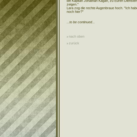
bin Kapitän Jonathan Kagan, zu Euren Diensten
zeigen."
Lara zog die rechte Augenbraue hoch. "Ich habe
noch hier?"
...to be continued...
nach oben
zurück