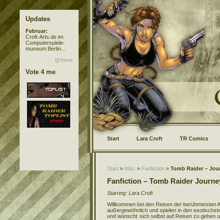
Updates
Februar:
Croft-Arts.de im
Computerspiele-
museum Berlin...
more
Vote 4 me
Start
Lara Croft
TR Comics
Start
»
Misc
»
Fanfiction
»
Tomb Raider – Jou
Fanfiction – Tomb Raider Journe
Starring: Lara Croft
Willkommen bei den Reisen der berühmtesten Arc
außergewöhnlich und spielen in den exotischst
und wünscht
sich selbst auf Reisen zu gehen