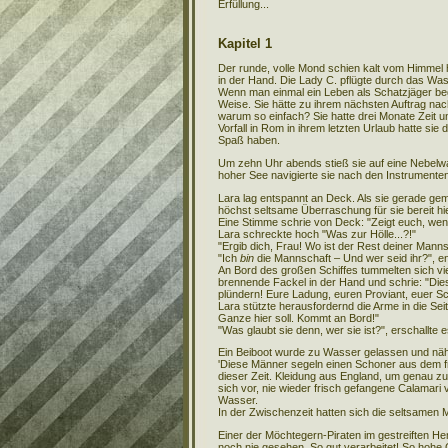
Erfüllung...
Kapitel 1
Der runde, volle Mond schien kalt vom Himmel h
in der Hand. Die Lady C. pflügte durch das W
Wenn man einmal ein Leben als Schatzjäger beg
Weise. Sie hätte zu ihrem nächsten Auftrag na
warum so einfach? Sie hatte drei Monate Zeit 
Vorfall in Rom in ihrem letzten Urlaub hatte si
Spaß haben.
Um zehn Uhr abends stieß sie auf eine Nebelwan
hoher See navigierte sie nach den Instrumenten
Lara lag entspannt an Deck. Als sie gerade gemü
höchst seltsame Überraschung für sie bereit hiel
Eine Stimme schrie von Deck: "Zeigt euch, wenn
Lara schreckte hoch "Was zur Hölle...?!"
"Ergib dich, Frau! Wo ist der Rest deiner Manns
"Ich
bin
die Mannschaft – Und wer seid ihr?", en
An Bord des großen Schiffes tummelten sich vie
brennende Fackel in der Hand und schrie: "Die
plündern! Eure Ladung, euren Proviant, euer Sch
Lara stützte herausfordernd die Arme in die Se
Ganze hier soll. Kommt an Bord!"
"Was glaubt sie denn, wer sie ist?", erschallte 
Ein Beiboot wurde zu Wasser gelassen und näh
'Diese Männer segeln einen Schoner aus dem f
dieser Zeit. Kleidung aus England, um genau zu s
sich vor, nie wieder frisch gefangene Calamari
Wasser.
In der Zwischenzeit hatten sich die seltsamen
Einer der Möchtegern-Piraten im gestreiften H
noch nie gesehen. So gut verarbeitet! So hohe Q